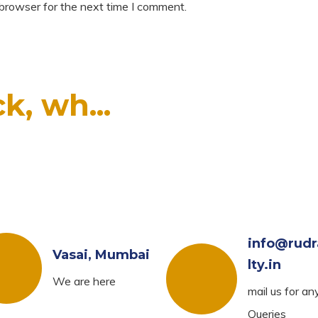
 browser for the next time I comment.
k, wh...
info@rudr
Vasai, Mumbai
lty.in
We are here
mail us for an
Queries