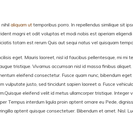
 nihil
aliquam ut
temporibus porro. In repellendus similique sit ip
ent magni et odit voluptas et modi nobis est aperiam eligendi es
ciatis totam est rerum Quis aut sequi natus vel quisquam tempo
ilisis eget. Mauris laoreet, nisl id faucibus pellentesque, mi mi t
e augue tristique. Vivamus accumsan nisl id massa finibus aliquet
imentum eleifend consectetur. Fusce quam nunc, bibendum eget ve
im vulputate justo, sed tincidunt sapien laoreet a. Fusce vehicula
m.Quisque eleifend velit id metus ullamcorper tristique. Integer
corper Tempus interdum ligula proin aptent ornare eu Pede, dignis
ringilla aptent quisque consectetuer. Bibendum et amet. Nisl. Lu