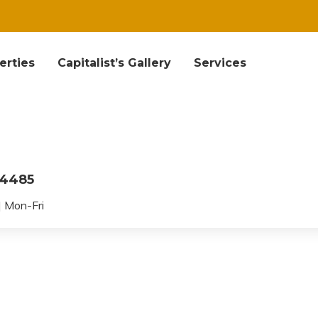
erties
Capitalist’s Gallery
Services
ing a modernist
04485
 Mon-Fri