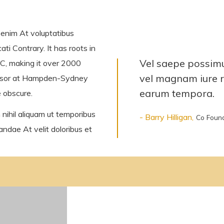
 enim At voluptatibus
ti Contrary. It has roots in
Vel saepe possimus
 BC, making it over 2000
vel magnam iure r
fessor at Hampden-Sydney
earum tempora.
e obscure.
 nihil aliquam ut temporibus
- Barry Hilligan,
Co Foun
sandae At velit doloribus et