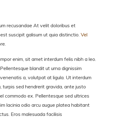
sum recusandae At velit doloribus et
t suscipit galisum ut quia distinctio.
Vel
re.
empor enim, sit amet interdum felis nibh a leo.
. Pellentesque blandit ut urna dignissim
nenatis a, volutpat at ligula. Ut interdum
, turpis sed hendrerit gravida, ante justo
 vel commodo ex. Pellentesque sed ultrices
sim lacinia odio arcu augue platea habitant
ctus. Eros malesuada facilisis