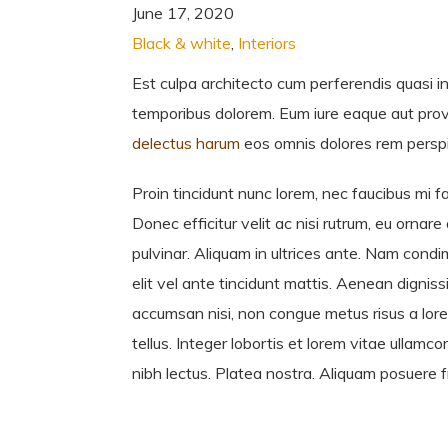
June 17, 2020
Black & white
,
Interiors
Est culpa architecto cum perferendis quasi in
temporibus dolorem. Eum iure eaque aut provid
delectus harum
eos omnis dolores rem perspi
Proin tincidunt nunc lorem, nec faucibus mi fac
Donec efficitur velit ac nisi rutrum, eu ornar
pulvinar. Aliquam in ultrices ante. Nam cond
elit vel ante tincidunt mattis. Aenean digniss
accumsan nisi, non congue metus risus a lore
tellus. Integer lobortis et lorem vitae ullam
nibh lectus. Platea nostra. Aliquam posuere f