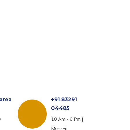
area
+91 83291
04485
y
10 Am - 6 Pm |
Mon-Fri